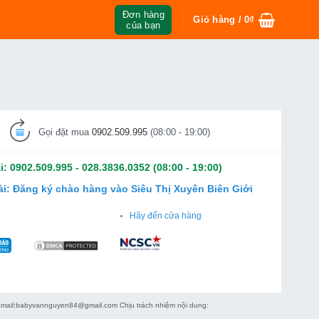
Đơn hàng
Giỏ hàng /
0
₫
của bạn
Gọi đặt mua
0902.509.995
(08:00 - 19:00)
i:
0902.509.995
-
028.3836.0352
(08:00 - 19:00)
ài:
Đăng ký chào hàng vào Siêu Thị Xuyên Biên Giới
Hãy đến cửa hàng
 Email:babyvannguyen84@gmail.com Chịu trách nhiệm nội dung: