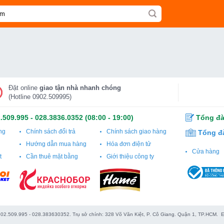
Đặt online
giao tận nhà nhanh chóng
(Hotline 0902.509995)
.509.995
-
028.3836.0352
(08:00 - 19:00)
Tổng đà
ng
Chính sách đổi trả
Chính sách giao hàng
Tổng đ
Hướng dẫn mua hàng
Hóa đơn điện tử
Cửa hàng
t
Cần thuê mặt bằng
Giới thiệu công ty
0902.509.995 - 028.383630352. Trụ sở chính: 328 Võ Văn Kiệt, P. Cô Giang. Quận 1, TP.HCM.