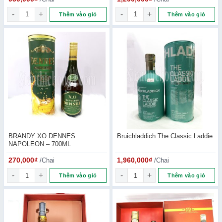
Ararat 3 Năm số lượng
Armenian Brandy 5 Star số lượ
Thêm vào giỏ
Thêm vào giỏ
BRANDY XO DENNES
Bruichladdich The Classic Laddie
NAPOLEON – 700ML
270,000
₫
/Chai
1,960,000
₫
/Chai
BRANDY XO DENNES NAPOLEON – 700ML số lượng
Bruichladdich The Classic Lad
Thêm vào giỏ
Thêm vào giỏ