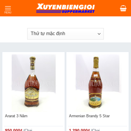
Skip
to
content
Ararat 3 Năm
Armenian Brandy 5 Star
950,000
₫
/Chai
1,290,000
₫
/Chai