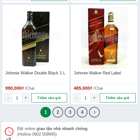
Johnnie Walker Double Black 1 L
Johnnie Walker Red Label
990,000
₫
/Chai
485,000
₫
/Chai
Johnnie Walker Double Black 1 L số lượng
Johnnie Walker Red Label số l
Thêm vào giỏ
Thêm vào giỏ
1
2
3
4
Đặt online
giao tận nhà nhanh chóng
(Hotline 0902.509995)