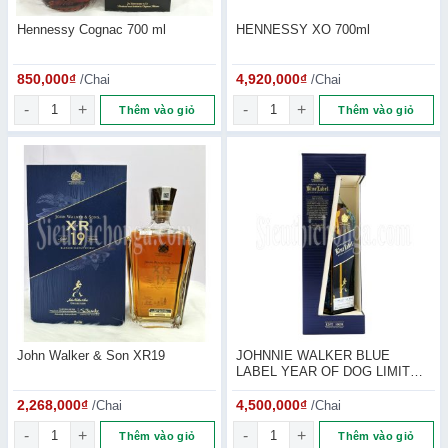
Hennessy Cognac 700 ml
HENNESSY XO 700ml
850,000
₫
/Chai
4,920,000
₫
/Chai
Hennessy Cognac 700 ml số lượng
HENNESSY XO 700ml số lượng
Thêm vào giỏ
Thêm vào giỏ
John Walker & Son XR19
JOHNNIE WALKER BLUE
LABEL YEAR OF DOG LIMITED
EDITION
2,268,000
₫
/Chai
4,500,000
₫
/Chai
John Walker & Son XR19 số lượng
JOHNNIE WALKER BLUE LABEL 
Thêm vào giỏ
Thêm vào giỏ