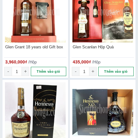
Glen Grant 18 years old Gift box
Glen Scanlan Hộp Quà
3,960,000
₫
/Hộp
435,000
₫
/Hộp
Glen Grant 18 years old Gift box số lượng
Glen Scanlan Hộp Quà số lượn
Thêm vào giỏ
Thêm vào giỏ