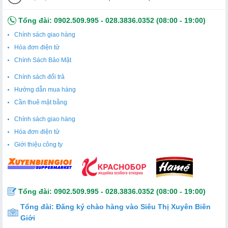
gần gũi
– đặc biệt hợp với trẻ em hay ai yêu sự vui tươi!
Tổng đài:
0902.509.995
-
028.3836.0352
(08:00 - 19:00)
Khi bạn mở bộ này, bạn như đang mở ra một
hồ nước
Chính sách giao hàng
nhỏ đầy tiếng quạc quạc
, nơi
tình yêu gia đình
được
Hóa đơn điện tử
gói gọn trong màu vàng nắng ấm, mỏ đỏ hy vọng và nụ
Chính Sách Bảo Mật
cười toe toét. Đó là lý do bộ Matryoshka vịt con này không
Chính sách đổi trả
chỉ đẹp để ngắm, mà còn
đẹp để cười
,
đẹp để chúc
Hướng dẫn mua hàng
phúc
– một món quà
ấm áp
,
may mắn
và
siêu đáng yêu
Cần thuê mặt bằng
cho mọi dịp!
Chính sách giao hàng
Một “đàn vịt vàng” tí hon, mang cả mùa xuân rực rỡ và
Hóa đơn điện tử
niềm vui bất tận vào nhà bạn!
Giới thiệu công ty
Tổng đài:
0902.509.995
-
028.3836.0352
(08:00 - 19:00)
Tổng đài:
Đăng ký chào hàng vào Siêu Thị Xuyên Biên
Giới