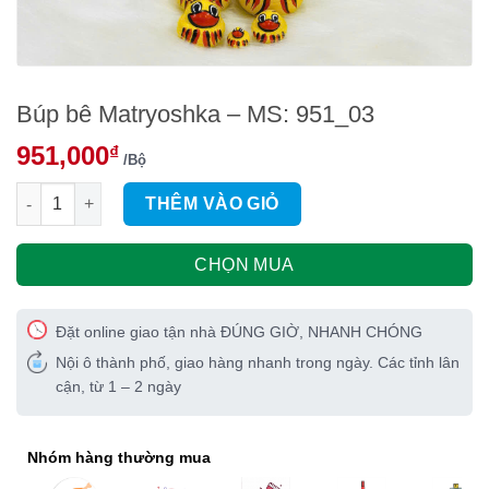
Búp bê Matryoshka – MS: 951_03
951,000
₫
/Bộ
Búp bê Matryoshka - MS: 951_03 số lượng
THÊM VÀO GIỎ
CHỌN MUA
Đặt online giao tận nhà ĐÚNG GIỜ, NHANH CHÓNG
Nội ô thành phố, giao hàng nhanh trong ngày. Các tỉnh lân
cận, từ 1 – 2 ngày
Nhóm hàng thường mua