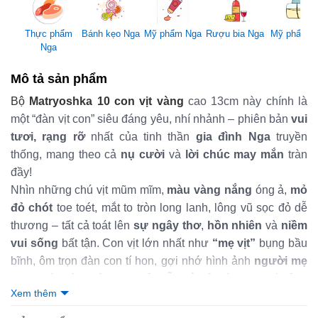
Mỹ phẩm Nga
Thực phẩm
Bánh kẹo Nga
Rượu bia Nga
Mỹ phẩm 
Nga
Mô tả sản phẩm
Bộ
Matryoshka 10 con vịt vàng
cao 13cm này chính là
một “đàn vịt con” siêu đáng yêu, nhí nhảnh – phiên bản
vui
tươi, rạng rỡ
nhất của tinh thần
gia đình Nga
truyền
thống, mang theo cả
nụ cười
và
lời chúc may mắn
tràn
đầy!
Nhìn những chú vịt mũm mĩm,
màu vàng nắng
óng ả,
mỏ
đỏ chót
toe toét, mắt to tròn long lanh, lông vũ sọc đỏ dễ
thương – tất cả toát lên
sự ngây thơ
,
hồn nhiên
và
niềm
vui sống
bất tận. Con vịt lớn nhất như
“mẹ vịt”
bụng bầu
bĩnh, ôm trọn đàn con tí hon, gợi nhớ hình ảnh
người mẹ
Nga
phúc hậu, luôn che chở, dẫn dắt cả “đàn con” bé bỏng
Xem thêm
qua mọi vui buồn.
Ý nghĩa sâu sắc vẫn nằm ở
linh hồn Matryoshka
bất diệt: