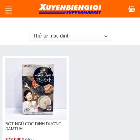
Skip
to
content
BỘT NGŨ CỐC DINH DƯỠNG
DAMTUH
273,000
₫
/Hộp