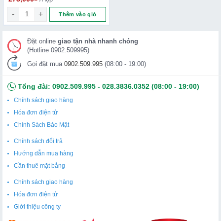
BỘT NGŨ CỐC DINH DƯỠNG DAMTUH số lượng
Thêm vào giỏ
Đặt online
giao tận nhà nhanh chóng
(Hotline 0902.509995)
Gọi đặt mua
0902.509.995
(08:00 - 19:00)
Tổng đài:
0902.509.995
-
028.3836.0352
(08:00 - 19:00)
Chính sách giao hàng
Hóa đơn điện tử
Chính Sách Bảo Mật
Chính sách đổi trả
Hướng dẫn mua hàng
Cần thuê mặt bằng
Chính sách giao hàng
Hóa đơn điện tử
Giới thiệu công ty