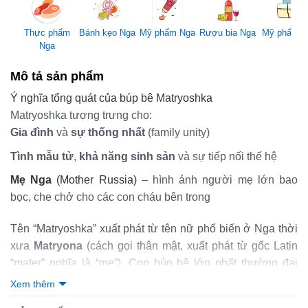
Mỹ phẩm Nga
Thực phẩm
Bánh kẹo Nga
Rượu bia Nga
Mỹ phẩm 
Nga
Mô tả sản phẩm
Ý nghĩa tổng quát của búp bê Matryoshka
Matryoshka tượng trưng cho:
Gia đình
và
sự thống nhất
(family unity)
Tình mẫu tử
,
khả năng sinh sản
và sự tiếp nối thế hệ
Mẹ Nga
(Mother Russia)
– hình ảnh người mẹ lớn bao
bọc, che chở cho các con cháu bên trong
Tên “Matryoshka” xuất phát từ tên nữ phổ biến ở Nga thời
xưa
Matryona
(cách gọi thân mật, xuất phát từ gốc Latin
“mater” nghĩa là “mẹ”). Con búp bê lớn nhất thường đại
diện cho
người mẹ
(hoặc bà ngoại, người phụ nữ trưởng
Xem thêm
thành trong gia đình), còn các con nhỏ bên trong là
con