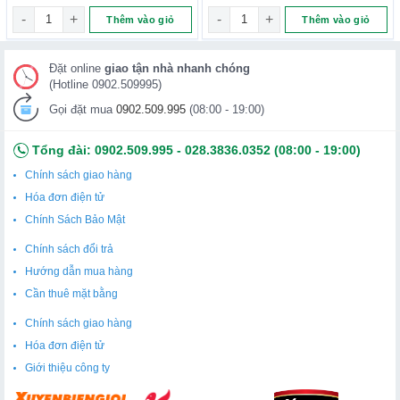
Kem trị sẹo Nga Klirvin - 25g số lượng
Serum Natura Siberica Dưỡng 
Thêm vào giỏ
Thêm vào giỏ
Hoạt chất dầu hồi: kích thích tái tạo mô, cung cấp bảo vệ mạnh
mẽ cho da khỏi sự lão hóa sớm
Đặt online
giao tận nhà nhanh chóng
(Hotline 0902.509995)
Chiết xuất thì là: Tái tạo da, chống oxy hóa và làm mịn da
Gọi đặt mua
0902.509.995
(08:00 - 19:00)
Dầu argan trẻ hóa da, cho da săn chắc, đàn hồi
Tổng đài:
0902.509.995
-
028.3836.0352
(08:00 - 19:00)
Glycerol loại bỏ cảm giác khó chịu, đau rát và khô da, bảo vệ da
Chính sách giao hàng
khỏi những tác hại của môi trường, cho da mịn màng
Hóa đơn điện tử
Vitamin A, E, F và panthenol kích thích da phát triển, mịn và mềm
Chính Sách Bảo Mật
mại
Chính sách đổi trả
Hướng dẫn mua hàng
Hướng dẫn sử dụng
Cần thuê mặt bằng
Làm ướt da trên cơ thể
Chính sách giao hàng
Thoa kem lên cơ thể, mát – xa khắp cơ thể từ dưới lên
Hóa đơn điện tử
Giới thiệu công ty
Nhẹ nhàng chà xát khắp cơ thể 15 phút, tập trung vào các khu