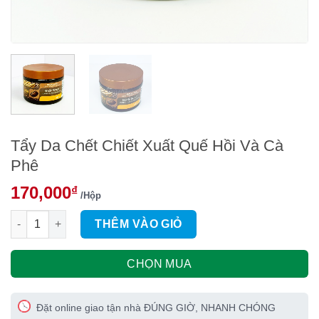
Tẩy Da Chết Chiết Xuất Quế Hồi Và Cà
Phê
170,000
₫
/Hộp
Tẩy Da Chết Chiết Xuất Quế Hồi Và Cà Phê số lượng
THÊM VÀO GIỎ
CHỌN MUA
Đặt online giao tận nhà ĐÚNG GIỜ, NHANH CHÓNG