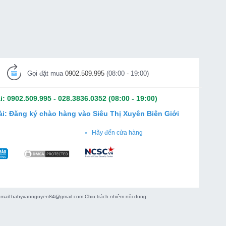
ng
Gọi đặt mua
0902.509.995
(08:00 - 19:00)
i:
0902.509.995
-
028.3836.0352
(08:00 - 19:00)
ài:
Đăng ký chào hàng vào Siêu Thị Xuyên Biên Giới
Hãy đến cửa hàng
 Email:babyvannguyen84@gmail.com Chịu trách nhiệm nội dung: