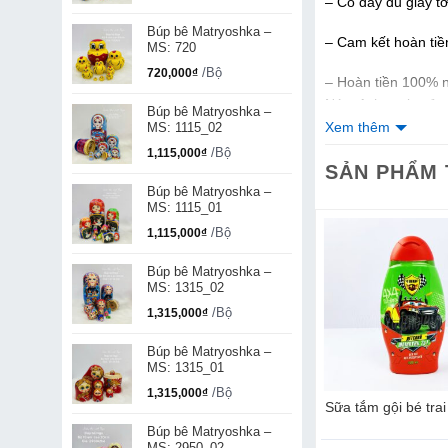
– Có đầy đủ giấy t
Búp bê Matryoshka –
– Cam kết hoàn ti
MS: 720
/Bộ
720,000
₫
– Hoàn tiền 100% 
Nám Achromin của 
Búp bê Matryoshka –
màng, khỏe mạnh v
Xem thêm
MS: 1115_02
/Bộ
1,115,000
₫
✅ ƯU ĐIỂM NỔI 
SẢN PHẨM
Búp bê Matryoshka –
– Phù hợp với mọi 
MS: 1115_01
/Bộ
1,115,000
₫
– Chống lại tàn nha
Búp bê Matryoshka –
– Làm trắng da
MS: 1315_02
/Bộ
1,315,000
₫
– sản phẩm chứa m
Búp bê Matryoshka –
– Không gây kích 
MS: 1315_01
/Bộ
1,315,000
₫
mặt bà già Agafi
Kem trị sẹo Nga Klirvin –
Sữa tắm gội bé tra
✅ Sử dụng Kem Nám
25g
Búp bê Matryoshka –
Bước 1: Xóa Nám – 
MS: 2950_02