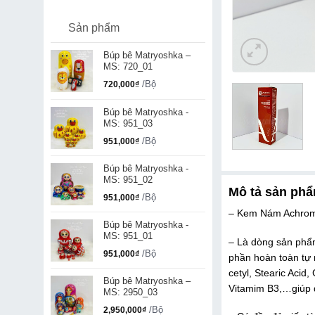
Sản phẩm
Búp bê Matryoshka –
MS: 720_01
/Bộ
720,000
₫
Búp bê Matryoshka -
MS: 951_03
/Bộ
951,000
₫
Búp bê Matryoshka -
MS: 951_02
Mô tả sản ph
/Bộ
951,000
₫
– Kem Nám Achromi
Búp bê Matryoshka -
MS: 951_01
– Là dòng sản phẩm
/Bộ
951,000
₫
phần hoàn toàn tự 
cetyl, Stearic Acid,
Búp bê Matryoshka –
Vitamim B3,…giúp đ
MS: 2950_03
/Bộ
2,950,000
₫