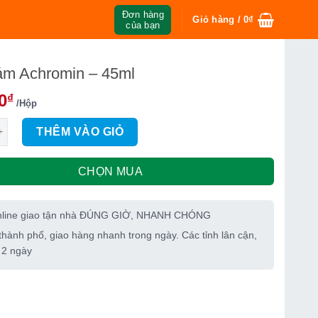
Đơn hàng
Giỏ hàng /
0
₫
của bạn
m Achromin – 45ml
0
₫
/Hộp
chromin - 45ml số lượng
THÊM VÀO GIỎ
CHỌN MUA
nline giao tận nhà ĐÚNG GIỜ, NHANH CHÓNG
thành phố, giao hàng nhanh trong ngày. Các tỉnh lân cận,
 2 ngày