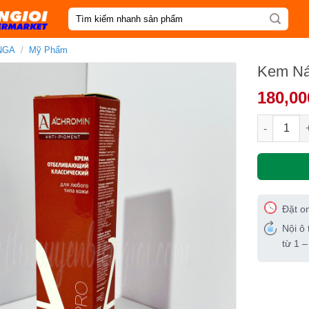
Tìm
kiếm:
NGA
/
Mỹ Phẩm
Kem Ná
180,00
Kem Nám A
Đặt o
Nội ô 
từ 1 –