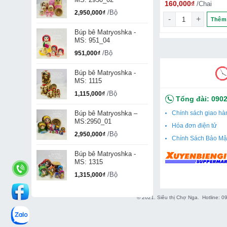
₫
90,000
₫
160,000
₫
/Tuýp
/Tuýp
/Chai
cysteine,…sẽ tác độ
/Bộ
2,950,000
₫
mặt bà già Agafi số lượng
Kem trị sẹo Nga Klirvin - 25g số lượng
Sữa tắm gội bé tr
Thêm vào giỏ
Thêm vào giỏ
Thêm 
tạo nám từ sâu bên
Búp bê Matryoshka -
MS: 951_04
Bước 2: Chống lão
/Bộ
chống lão hóa, tái 
951,000
₫
trẻ.
Búp bê Matryoshka -
MS: 1115
Bước 3: Tạo lớp mà
/Bộ
1,115,000
₫
buộc phải trồi lên 
Tổng đài:
0902
Achromin Nga sẽ t
Búp bê Matryoshka –
Chính sách giao hà
MS:2950_01
Hóa đơn điện tử
✅ Hướng dẫn sử d
/Bộ
2,950,000
₫
Chính Sách Bảo Mậ
– Làm sạch da mặt 
Búp bê Matryoshka -
MS: 1315
– Lấy một lượng vừ
/Bộ
1,315,000
₫
đem lại hiệu quả n
© 2021. Siêu thị Chợ Nga. Hotline: 
– Sử dụng 2 lần sá
✅ THÔNG TIN SẢ