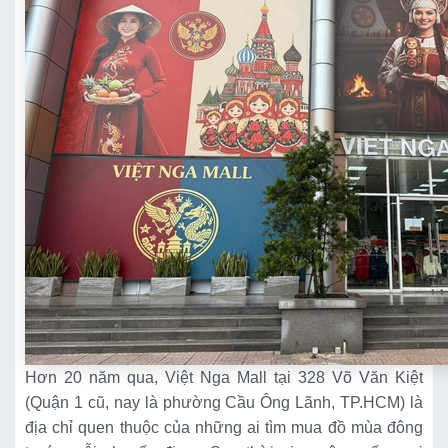
Hơn 20 năm qua, Việt Nga Mall tại 328 Võ Văn Kiệt
(Quận 1 cũ, nay là phường Cầu Ông Lãnh, TP.HCM) là
địa chỉ quen thuộc của những ai tìm mua đồ mùa đông