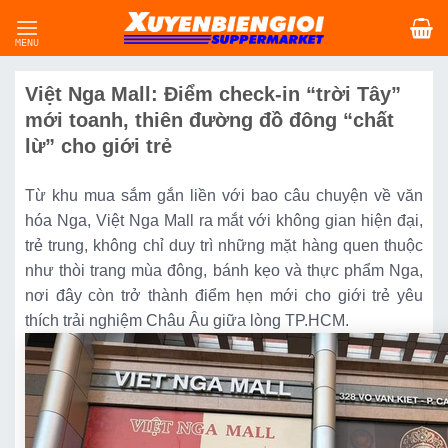
Skip
to
content
Việt Nga Mall: Điểm check-in “trời Tây”
mới toanh, thiên đường đồ đông “chất
lừ” cho giới trẻ
Từ khu mua sắm gắn liền với bao câu chuyện về văn
hóa Nga, Việt Nga Mall ra mắt với không gian hiện đại,
trẻ trung, không chỉ duy trì những mặt hàng quen thuộc
như thòi trang mùa đông, bánh kẹo và thực phẩm Nga,
nơi đây còn trở thành điểm hẹn mới cho giới trẻ yêu
thích trải nghiệm Châu Âu giữa lòng TP.HCM.