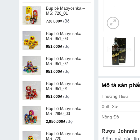
Búp bê Matryoshka –
MS: 720_01
/Bộ
720,000
₫
Búp bê Matryoshka -
MS: 951_03
/Bộ
951,000
₫
Búp bê Matryoshka -
MS: 951_02
/Bộ
951,000
₫
Búp bê Matryoshka -
Mô tả sản ph
MS: 951_01
Thương Hiệu
/Bộ
951,000
₫
Xuất Xứ
Búp bê Matryoshka –
MS: 2950_03
Nồng Độ
/Bộ
2,950,000
₫
Rượu Johnnie 
Búp bê Matryoshka –
MS: 720
điểm mà các tín