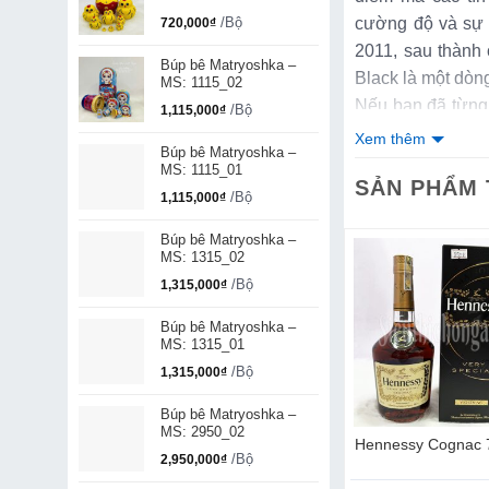
/Bộ
cường độ và sự 
720,000
₫
2011, sau thành
Búp bê Matryoshka –
Black là một dòn
MS: 1115_02
Nếu bạn đã từng 
/Bộ
1,115,000
₫
sẽ thực sự làm 
Xem thêm
Búp bê Matryoshka –
Walker trở nên 
MS: 1115_01
SẢN PHẨM
tinh túy đã xây 
/Bộ
1,115,000
₫
mạch nha được ủ
Búp bê Matryoshka –
của khói vượt trộ
MS: 1315_02
Trong khi Black 
/Bộ
1,315,000
₫
độc đáo hơn khi
lạ nhất cho nhãn 
Búp bê Matryoshka –
MS: 1315_01
Đặc điểm của r
/Bộ
1,315,000
₫
Màu sắc:
Rượu c
Hương vị:
Hương
Búp bê Matryoshka –
MS: 2950_02
miệng, cảm nhận 
ivas 21 năm
Rượu John Walker & Sons
Hennessy Cognac 
/Bộ
kết thúc với mộ
2,950,000
₫
alute 21 year old)
XR 21 Năm
mọi mong đợi và 