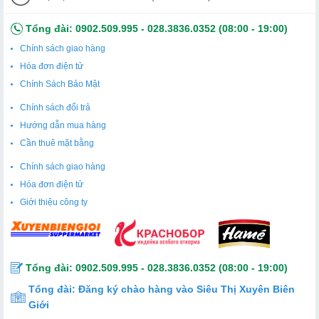
bạn bè hoặc làm quà biếu cho Người thân, bạn bè và Đối
tác làm ăn.
Tổng đài:
0902.509.995
-
028.3836.0352
(08:00 - 19:00)
CÁCH THƯỞNG THỨC RƯỢU CHIVAS 18 HỘP QUÀ
Chính sách giao hàng
2024 :
Hóa đơn điện tử
– Dùng nguyên chất
Chính Sách Bảo Mật
– Thêm một ít nước giúp lan tỏa hương vị
Chính sách đổi trả
– Thêm đá kết hợp với soda và 1 lát chanh cho một cảm
Hướng dẫn mua hàng
giác sảng khoái
Cần thuê mặt bằng
– Thêm một ít đá để cảm nhận hương vị mãnh liệt
– Dùng làm “Rượu nền” để pha chế các loại Cocktail nổi
Chính sách giao hàng
tiếng
Hóa đơn điện tử
Giới thiệu công ty
Tổng đài:
0902.509.995
-
028.3836.0352
(08:00 - 19:00)
Tổng đài:
Đăng ký chào hàng vào Siêu Thị Xuyên Biên
Giới