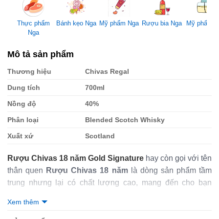
Mỹ phẩm Nga
Thực phẩm
Bánh kẹo Nga
Rượu bia Nga
Mỹ phẩm 
Nga
Mô tả sản phẩm
Thương hiệu
Chivas Regal
Dung tích
700ml
Nồng độ
40%
Phân loại
Blended Scotch Whisky
Xuất xứ
Scotland
Rượu Chivas 18 năm Gold Signature
hay còn gọi với tên
thân quen
Rượu Chivas 18 năm
là dòng sản phẩm tầm
trung nhưng lại có chất lượng cao, mang đến cho bạn
những trải nghiệm về rượu whisky rất thú vị vì nguyên liệu
Xem thêm
được lựa chọn kỹ càng bằng tay của những người dân