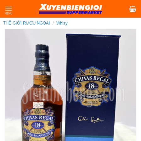
Skip
to
content
THẾ GIỚI RƯỢU NGOẠI
/
Whisy