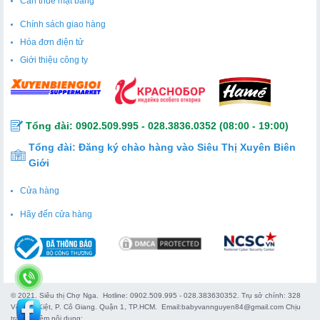
Cần thuê mặt bằng
Cách thưởng thức bia
Chính sách giao hàng
Để có một bữa tiệc trọn vẹn, bạn nên ướp bia ở nhiệt độ
Hóa đơn điện tử
12 độ C. Những bữa tiệc nướng ngoài trời với hải sản, thịt
Giới thiệu công ty
bò uống kèm với bia sẽ làm cho cuộc vui trở nên bất tận.
Tổng đài:
0902.509.995
-
028.3836.0352
(08:00 - 19:00)
Tổng đài:
Đăng ký chào hàng vào Siêu Thị Xuyên Biên
Giới
Cửa hàng
Hãy đến cửa hàng
© 2021. Siêu thị Chợ Nga. Hotline: 0902.509.995 - 028.383630352. Trụ sở chính: 328
Võ Văn Kiệt, P. Cô Giang. Quận 1, TP.HCM. Email:babyvannguyen84@gmail.com Chịu
trách nhiệm nội dung: