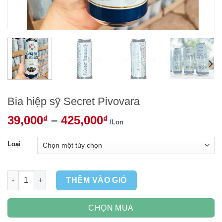
Bia hiệp sỹ Secret Pivovara
39,000
–
425,000
₫
₫
/Lon
Loại
Bia hiệp sỹ Secret Pivovara số lượng
THÊM VÀO GIỎ
CHỌN MUA