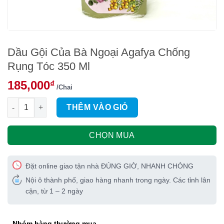
Dầu Gội Của Bà Ngoại Agafya Chống
Rụng Tóc 350 Ml
185,000
₫
/Chai
Dầu Gội Của Bà Ngoại Agafya Chống Rụng Tóc 350 Ml số lượn
THÊM VÀO GIỎ
CHỌN MUA
Đặt online giao tận nhà ĐÚNG GIỜ, NHANH CHÓNG
Nội ô thành phố, giao hàng nhanh trong ngày. Các tỉnh lân
cận, từ 1 – 2 ngày
Nhóm hàng thường mua