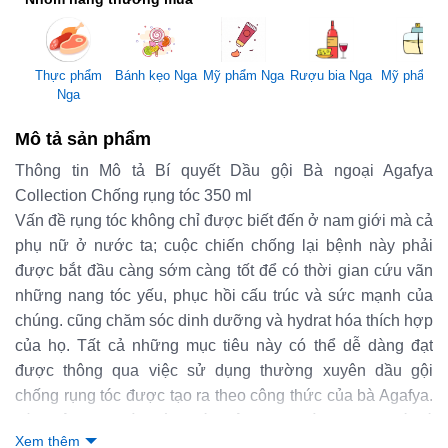
Mỹ phẩm Nga
Thực phẩm
Bánh kẹo Nga
Rượu bia Nga
Mỹ phẩm 
Nga
Mô tả sản phẩm
Thông tin Mô tả Bí quyết Dầu gội Bà ngoại Agafya
Collection Chống rụng tóc 350 ml
Vấn đề rụng tóc không chỉ được biết đến ở nam giới mà cả
phụ nữ ở nước ta; cuộc chiến chống lại bệnh này phải
được bắt đầu càng sớm càng tốt để có thời gian cứu vãn
những nang tóc yếu, phục hồi cấu trúc và sức mạnh của
chúng. cũng chăm sóc dinh dưỡng và hydrat hóa thích hợp
của họ. Tất cả những mục tiêu này có thể dễ dàng đạt
được thông qua việc sử dụng thường xuyên dầu gội
chống rụng tóc được tạo ra theo công thức của bà Agafya.
Dầu gội được làm từ nước cây ngưu bàng, trong đó có
Xem thêm
hơn 17 loại thảo mộc từ các khu rừng Siberia xa xôi được