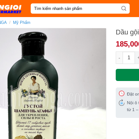
Tìm
kiếm:
NGA
/
Mỹ Phẩm
Dầu gội
185,00
Dầu gội tă
Đặt o
Nội ô 
từ 1 –