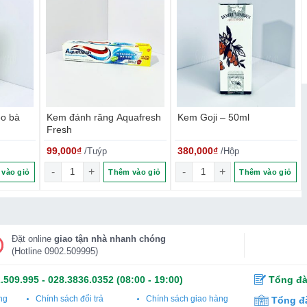
eo bà
Kem đánh răng Aquafresh
Kem Goji – 50ml
Fresh
99,000
₫
380,000
₫
/Tuýp
/Hộp
eo bà già Agafia số lượng
Kem đánh răng Aquafresh Fresh số lượng
Kem Goji - 50ml số lượng
vào giỏ
Thêm vào giỏ
Thêm vào giỏ
Đặt online
giao tận nhà nhanh chóng
(Hotline 0902.509995)
.509.995
-
028.3836.0352
(08:00 - 19:00)
Tổng đà
ng
Chính sách đổi trả
Chính sách giao hàng
Tổng đ