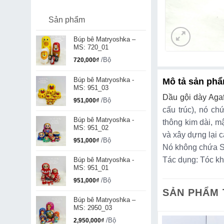
Sản phẩm
Búp bê Matryoshka –
MS: 720_01
/Bộ
720,000
₫
Búp bê Matryoshka -
Mô tả sản ph
MS: 951_03
Dầu gội dày Agaf
/Bộ
951,000
₫
cấu trúc), nó ch
Búp bê Matryoshka -
thông kim dài, 
MS: 951_02
và xây dựng lại cấ
/Bộ
951,000
₫
Nó không chứa S
Tác dụng: Tóc kh
Búp bê Matryoshka -
MS: 951_01
/Bộ
951,000
₫
SẢN PHẨM
Búp bê Matryoshka –
MS: 2950_03
/Bộ
2,950,000
₫