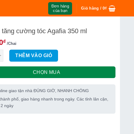
Đơn hàng
Giỏ hàng /
0
₫
của bạn
 tăng cường tóc Agafia 350 ml
0
₫
/Chai
ng cường tóc Agafia 350 ml số lượng
THÊM VÀO GIỎ
CHỌN MUA
nline giao tận nhà ĐÚNG GIỜ, NHANH CHÓNG
thành phố, giao hàng nhanh trong ngày. Các tỉnh lân cận,
 2 ngày