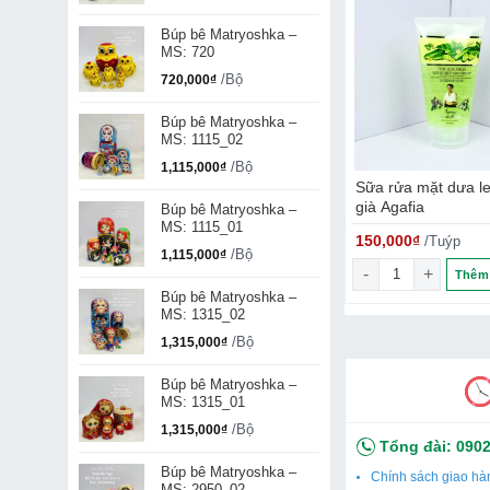
Búp bê Matryoshka –
MS: 720
/Bộ
720,000
₫
Búp bê Matryoshka –
MS: 1115_02
/Bộ
1,115,000
₫
u Thông Đỏ Nga
Kem trị sẹo Nga Klirvin –
Sữa rửa mặt dưa l
25g
già Agafia
Búp bê Matryoshka –
MS: 1115_01
₫
90,000
₫
150,000
₫
/Hộp
/Tuýp
/Tuýp
/Bộ
1,115,000
₫
ng
 Thông Đỏ Nga 60 viên số lượng
Kem trị sẹo Nga Klirvin - 25g số lượng
Sữa rửa mặt dưa l
Thêm vào giỏ
Thêm vào giỏ
Thêm 
Búp bê Matryoshka –
MS: 1315_02
/Bộ
1,315,000
₫
Búp bê Matryoshka –
MS: 1315_01
/Bộ
1,315,000
₫
Tổng đài:
0902
Búp bê Matryoshka –
Chính sách giao hà
MS: 2950_02