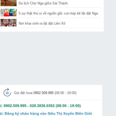
Du lịch Chợ Nga giữa Sài Thành
5 sự thật thú vị về nguồn gốc con búp bê lật đật Nga
Nơi khai sinh ra lật đật Liên Xô
Gọi đặt mua
0902.509.995
(08:00 - 19:00)
i:
0902.509.995
-
028.3836.0352
(08:00 - 19:00)
ài:
Đăng ký chào hàng vào Siêu Thị Xuyên Biên Giới