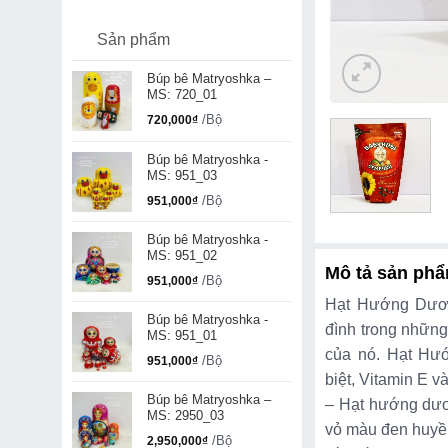
Sản phẩm
Búp bê Matryoshka –
MS: 720_01
/Bộ
720,000
₫
Búp bê Matryoshka -
MS: 951_03
/Bộ
951,000
₫
Búp bê Matryoshka -
MS: 951_02
Mô tả sản ph
/Bộ
951,000
₫
Hạt Hướng Dươn
Búp bê Matryoshka -
đình trong những
MS: 951_01
của nó. Hạt Hư
/Bộ
951,000
₫
biệt, Vitamin E v
Búp bê Matryoshka –
– Hạt hướng dươ
MS: 2950_03
vỏ màu đen huyền
/Bộ
2,950,000
₫