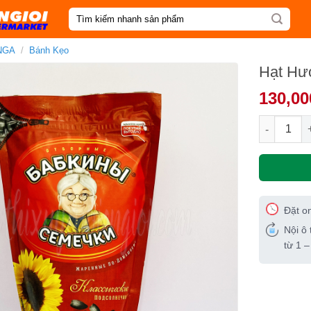
Tìm
kiếm:
NGA
/
Bánh Kẹo
Hạt Hư
130,00
Hạt Hướng
Đặt o
Nội ô 
từ 1 –