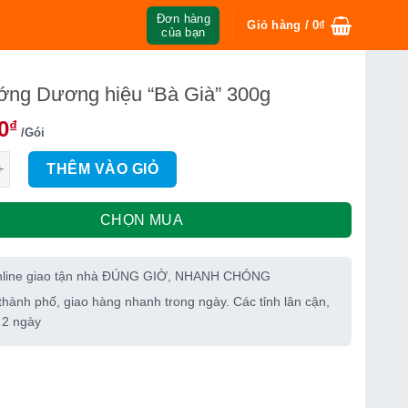
Đơn hàng
Giỏ hàng /
0
₫
của bạn
ớng Dương hiệu “Bà Già” 300g
0
₫
/Gói
 Dương hiệu "Bà Già" 300g số lượng
THÊM VÀO GIỎ
CHỌN MUA
nline giao tận nhà ĐÚNG GIỜ, NHANH CHÓNG
thành phố, giao hàng nhanh trong ngày. Các tỉnh lân cận,
 2 ngày