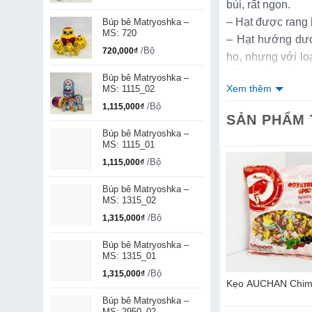
bùi, rất ngon.
– Hạt được rang h
Búp bê Matryoshka –
MS: 720
– Hạt hướng dươ
/Bộ
720,000
₫
ho, nhưng với lo
xảy ra điều đó.
Búp bê Matryoshka –
Xem thêm
MS: 1115_02
– Vị thơm, chứa 
/Bộ
1,115,000
₫
là hàm lượng vit
SẢN PHẨM
– Hạt Hướng D
Búp bê Matryoshka –
vitamin, nhất là 
MS: 1115_01
– Trong Hạt hướ
/Bộ
1,115,000
₫
protein, caroten
Búp bê Matryoshka –
hóa.
MS: 1315_02
– Sản phẩm khôn
/Bộ
1,315,000
₫
Búp bê Matryoshka –
MS: 1315_01
/Bộ
1,315,000
₫
 sữa NUTS với
Kẹo Socola Napkyp Size
Kẹo AUCHAN Chim
amel muối, quả
To
Búp bê Matryoshka –
ẹo dẻo, 200g
MS: 2950_02