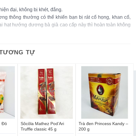
iện đại, không bị khét, đắng.
ng thông thường có thể khiến bạn bị rát cổ họng, khan cổ,
ại hạt hướng dương bà già cao cấp này thì hoàn toàn không
đựng hàm lượng dinh dưỡng cao, tốt cho sức khỏe, đặc biệt
amin E và các khoáng chất quan trọng.
 TƯƠNG TỰ
ương Bà Già Nga Babkinu 300g giàu Magie, các nhóm
Vitamin C tốt cho sức khỏe
ng dương có giá trị dinh dưỡng khá cao, chứa dầu béo,
, canxi, sắt, phospho giúp tăng cường trí nhớ, ngăn ngừa lão
g dùng chất bảo quản, đảm bảo an toàn vệ sinh thực phẩm.
 Đỏ
Sôcôla Mathez Pod’Ari
Trà đen Princess Kandy –
Truffle classic 45 g
200 g