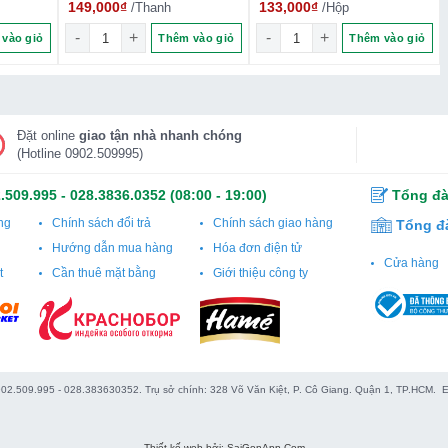
149,000
₫
133,000
₫
/Thanh
/Hộp
ượng
 Đỏ số lượng
Sôcôla Mathez Pod'Ari Truffle classic 45 g số lượng
Trà đen Princess Kandy - 2
vào giỏ
Thêm vào giỏ
Thêm vào giỏ
Đặt online
giao tận nhà nhanh chóng
(Hotline 0902.509995)
.509.995
-
028.3836.0352
(08:00 - 19:00)
Tổng đà
ng
Chính sách đổi trả
Chính sách giao hàng
Tổng đ
Hướng dẫn mua hàng
Hóa đơn điện tử
Cửa hàng
t
Cần thuê mặt bằng
Giới thiệu công ty
0902.509.995 - 028.383630352. Trụ sở chính: 328 Võ Văn Kiệt, P. Cô Giang. Quận 1, TP.HCM.
Thiết kế web bởi: SaiGonApp.Com