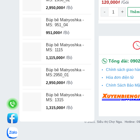
₫
180,000
₫
120,000
₫
/Thanh
/Gói
/Gói
/Bộ
2,950,000
₫
 số lượng
 sữa NUTS với nhân caramel muối, quả phỉ và kẹo dẻo, 200g số l
Kẹo Socola Napkyp Size To số lượng
Kẹo AUCHAN Chim
Thêm vào giỏ
Thêm vào giỏ
Thêm 
Búp bê Matryoshka -
MS: 951_04
/Bộ
951,000
₫
Búp bê Matryoshka -
MS: 1115
/Bộ
1,115,000
₫
Tổng đài:
0902
Búp bê Matryoshka –
Chính sách giao hà
MS:2950_01
Hóa đơn điện tử
/Bộ
2,950,000
₫
Chính Sách Bảo Mậ
Búp bê Matryoshka -
MS: 1315
/Bộ
1,315,000
₫
© 2021. Siêu thị Chợ Nga. Hotline: 