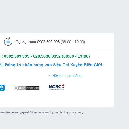
00 g số lượng
Gọi đặt mua
0902.509.995
(08:00 - 19:00)
i:
0902.509.995
-
028.3836.0352
(08:00 - 19:00)
ài:
Đăng ký chào hàng vào Siêu Thị Xuyên Biên Giới
Hãy đến cửa hàng
 Email:babyvannguyen84@gmail.com Chịu trách nhiệm nội dung: