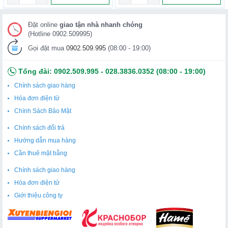
Không sử dụng nếu bảo quản không đúng cách hoặc sau
ngày hết hạn.
Đặt online
giao tận nhà nhanh chóng
(Hotline 0902.509995)
Thành phần: Bột yến mạch, có chứa gluten.
Gọi đặt mua
0902.509.995
(08:00 - 19:00)
Tổng đài:
0902.509.995
-
028.3836.0352
(08:00 - 19:00)
Chính sách giao hàng
Hóa đơn điện tử
Chính Sách Bảo Mật
Chính sách đổi trả
Hướng dẫn mua hàng
Cần thuê mặt bằng
Chính sách giao hàng
Hóa đơn điện tử
Giới thiệu công ty