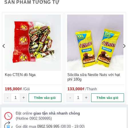
SẢN PHẨM TƯƠNG TỰ
quản INS 200, muối.
2. Cách sử dụng: Ăn trực tiếp.
Kẹo CTEN đỏ Nga
Sôcôla sữa Nestle Nuts với hạt
phỉ 180g
195,000
₫
/Gói
133,000
₫
/Thanh
 500g số lượng
Kẹo CTEN đỏ Nga số lượng
Sôcôla sữa Nestle Nuts với hạt
Thêm vào giỏ
Thêm vào giỏ
Đặt online
giao tận nhà nhanh chóng
(Hotline 0902.509995)
Gọi đặt mua
0902.509.995
(08:00 - 19:00)