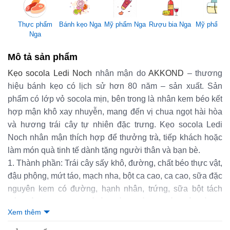
Mỹ phẩm Nga
Thực phẩm
Bánh kẹo Nga
Rượu bia Nga
Mỹ phẩm 
Nga
Mô tả sản phẩm
Kẹo socola Ledi Noch
nhân mận do
AKKOND
– thương
hiệu bánh kẹo có lịch sử hơn 80 năm – sản xuất. Sản
phẩm có lớp vỏ socola mịn, bên trong là nhân kem béo kết
hợp mận khô xay nhuyễn, mang đến vị chua ngọt hài hòa
và hương trái cây tự nhiên đặc trưng. Kẹo socola Ledi
Noch nhân mận thích hợp để thưởng trà, tiếp khách hoặc
làm món quà tinh tế dành tặng người thân và bạn bè.
1. Thành phần: Trái cây sấy khô, đường, chất béo thực vật,
đậu phộng, mứt táo, mạch nha, bột ca cao, ca cao, sữa đặc
nguyên kem có đường, hạnh nhân, trứng, sữa bột tách
béo, bột đạm whey, chất làm dày, chất nhũ hóa (đậu nành),
Xem thêm
bơ sữa khô, chất điều chỉnh độ acid, chất chống oxy hóa
(INS 300, INS 307a), hương liệu (hương vani), chất bảo