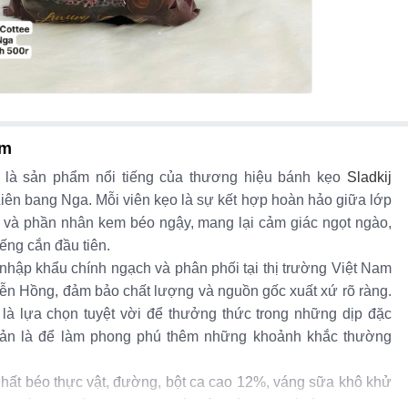
ẩm
là sản phẩm nổi tiếng của thương hiệu bánh kẹo
Sladkij
iên bang Nga. Mỗi viên kẹo là sự kết hợp hoàn hảo giữa lớp
ị và phần nhân kem béo ngậy, mang lại cảm giác ngọt ngào,
iếng cắn đầu tiên.
hập khẩu chính ngạch và phân phối tại thị trường Việt Nam
ễn Hồng, đảm bảo chất lượng và nguồn gốc xuất xứ rõ ràng.
 là lựa chọn tuyệt vời để thưởng thức trong những dịp đặc
iản là để làm phong phú thêm những khoảnh khắc thường
hất béo thực vật, đường, bột ca cao 12%, váng sữa khô khử
 chất nhũ hóa (INS 322(i) từ đậu nành), chất ổn định (INS