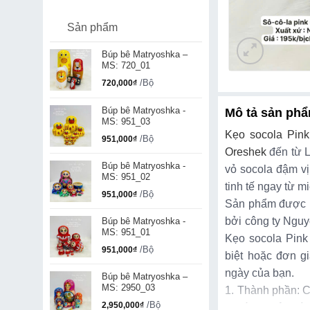
Sản phẩm
Búp bê Matryoshka –
MS: 720_01
/Bộ
720,000
₫
Búp bê Matryoshka -
Mô tả sản ph
MS: 951_03
Kẹo socola Pink
/Bộ
951,000
₫
Oreshek
đến từ L
Búp bê Matryoshka -
vỏ socola đậm v
MS: 951_02
tinh tế ngay từ m
/Bộ
951,000
₫
Sản phẩm được n
bởi công ty Nguy
Búp bê Matryoshka -
MS: 951_01
Kẹo socola Pink
/Bộ
951,000
₫
biệt hoặc đơn g
ngày của bạn.
Búp bê Matryoshka –
MS: 2950_03
1. Thành phần: C
/Bộ
2,950,000
₫
khoáng, mật mía,