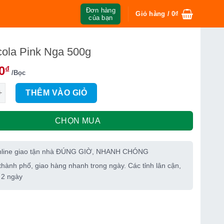
Đơn hàng
Giỏ hàng /
0
₫
của bạn
cola Pink Nga 500g
0
₫
/Bọc
 Pink Nga 500g số lượng
THÊM VÀO GIỎ
CHỌN MUA
nline giao tận nhà ĐÚNG GIỜ, NHANH CHÓNG
thành phố, giao hàng nhanh trong ngày. Các tỉnh lân cận,
 2 ngày