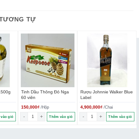
u tổng hợp (hương socola, hương kem), phẩm màu tổng hợp
 TƯƠNG TỰ
Ăn trực tiếp
.
1500g
Tinh Dầu Thông Đỏ Nga
Rượu Johnnie Walker Blue
60 viên
Label
150,000
₫
4,900,000
₫
/Hộp
/Chai
 1500g số lượng
Tinh Dầu Thông Đỏ Nga 60 viên số lượng
Rượu Johnnie Walker Blue 
vào giỏ
Thêm vào giỏ
Thêm vào giỏ