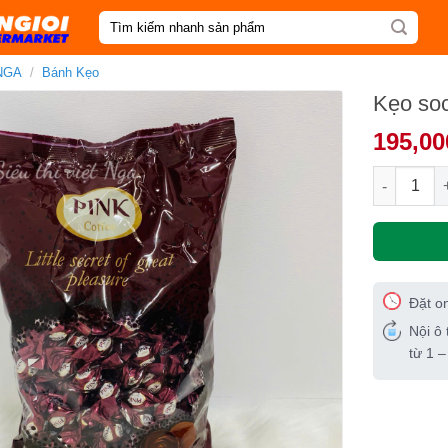
Tìm
kiếm:
NGA
/
Bánh Kẹo
Kẹo so
195,00
Kẹo socola
Đặt o
Nội ô 
từ 1 –