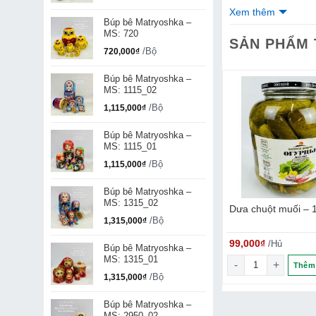
Xem thêm
414), hương liệ
Búp bê Matryoshka –
(INS 150d).
MS: 720
SẢN PHẨM
2. Cách sử dụng: 
/Bộ
720,000
₫
Búp bê Matryoshka –
MS: 1115_02
/Bộ
1,115,000
₫
Búp bê Matryoshka –
MS: 1115_01
/Bộ
1,115,000
₫
Búp bê Matryoshka –
MS: 1315_02
nhiều vị 140g
Rượu Martell XO
Dưa chuột muối – 
/Bộ
1,315,000
₫
5,460,000
₫
99,000
₫
/Hộp
/Chai
/Hủ
Búp bê Matryoshka –
MS: 1315_01
ượng
nhiều vị 140g số lượng
Rượu Martell XO số lượng
Dưa chuột muối -
Thêm vào giỏ
Thêm vào giỏ
Thêm 
/Bộ
1,315,000
₫
Búp bê Matryoshka –
MS: 2950_02