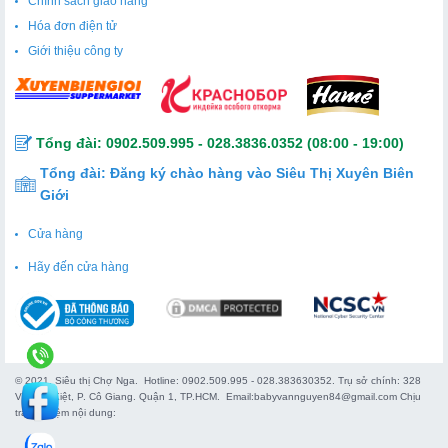
Chính sách giao hàng
Hóa đơn điện tử
Giới thiệu công ty
Tổng đài:
0902.509.995
-
028.3836.0352
(08:00 - 19:00)
Tổng đài:
Đăng ký chào hàng vào Siêu Thị Xuyên Biên
Giới
Cửa hàng
Hãy đến cửa hàng
© 2021. Siêu thị Chợ Nga. Hotline: 0902.509.995 - 028.383630352. Trụ sở chính: 328
Võ Văn Kiệt, P. Cô Giang. Quận 1, TP.HCM. Email:babyvannguyen84@gmail.com Chịu
trách nhiệm nội dung: