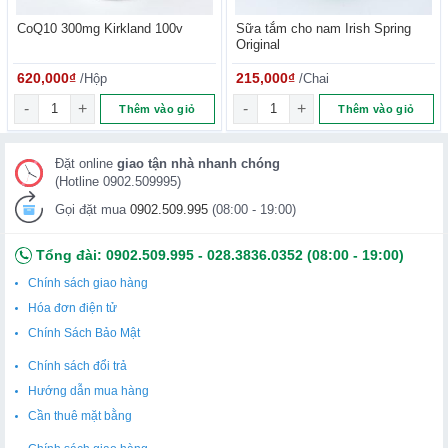
CoQ10 300mg Kirkland 100v
Sữa tắm cho nam Irish Spring
Original
620,000
₫
/Hộp
215,000
₫
/Chai
 số lượng
CoQ10 300mg Kirkland 100v số lượng
Sữa tắm cho nam Irish Spring O
Thêm vào giỏ
Thêm vào giỏ
Đặt online
giao tận nhà nhanh chóng
(Hotline 0902.509995)
Gọi đặt mua
0902.509.995
(08:00 - 19:00)
Tổng đài:
0902.509.995
-
028.3836.0352
(08:00 - 19:00)
Chính sách giao hàng
Hóa đơn điện tử
Chính Sách Bảo Mật
Chính sách đổi trả
Hướng dẫn mua hàng
Cần thuê mặt bằng