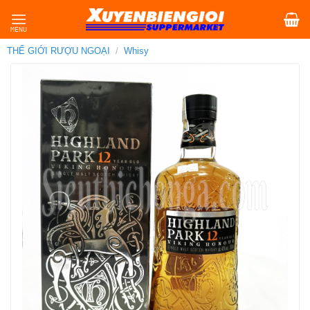
Skip
to
content
THẾ GIỚI RƯỢU NGOẠI
/
Whisy