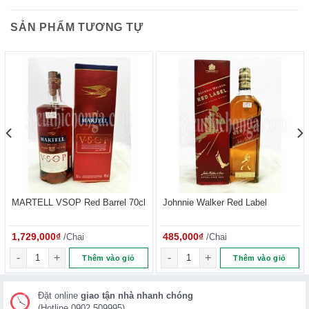
SẢN PHẨM TƯƠNG TỰ
MARTELL VSOP Red Barrel 70cl
Johnnie Walker Red Label
1,729,000
₫
/Chai
485,000
₫
/Chai
k 700ml số lượng
MARTELL VSOP Red Barrel 70cl số lượng
Johnnie Walker Red Label số l
Thêm vào giỏ
Thêm vào giỏ
Đặt online
giao tận nhà nhanh chóng
(Hotline 0902.509995)