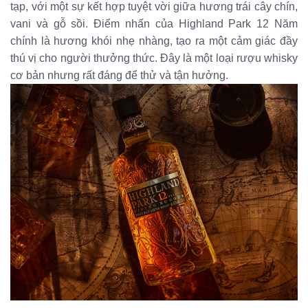
tạp, với một sự kết hợp tuyệt vời giữa hương trái cây chín,
vani và gỗ sồi. Điểm nhấn của Highland Park 12 Năm
chính là hương khói nhẹ nhàng, tạo ra một cảm giác đầy
thú vị cho người thưởng thức. Đây là một loại rượu whisky
cơ bản nhưng rất đáng để thử và tận hưởng.