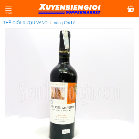
Skip
to
content
THẾ GIỚI RƯỢU VANG
/
Vang Chi Lê