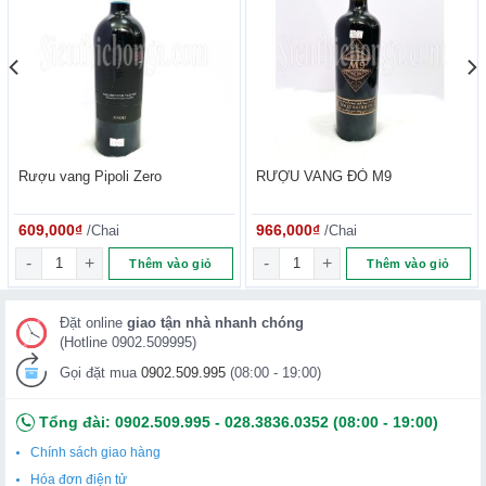
Rượu vang Pipoli Zero
RƯỢU VANG ĐỎ M9
609,000
₫
/Chai
966,000
₫
/Chai
Rượu vang Pipoli Zero số lượng
RƯỢU VANG ĐỎ M9 số lượng
Thêm vào giỏ
Thêm vào giỏ
Đặt online
giao tận nhà nhanh chóng
(Hotline 0902.509995)
Gọi đặt mua
0902.509.995
(08:00 - 19:00)
Tổng đài:
0902.509.995
-
028.3836.0352
(08:00 - 19:00)
Chính sách giao hàng
Hóa đơn điện tử