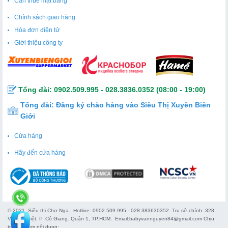
Cần thuê mặt bằng
việc sản xuất rượu chất lượng cao. Đây là một bảo đảm về
nguồn gốc và chất lượng cho sản phẩm này.
Chính sách giao hàng
Hóa đơn điện tử
Giới thiệu công ty
Tổng đài:
0902.509.995
-
028.3836.0352
(08:00 - 19:00)
Tổng đài:
Đăng ký chào hàng vào Siêu Thị Xuyên Biên
Giới
Cửa hàng
Hãy đến cửa hàng
© 2021. Siêu thị Chợ Nga. Hotline: 0902.509.995 - 028.383630352. Trụ sở chính: 328
Võ Văn Kiệt, P. Cô Giang. Quận 1, TP.HCM. Email:babyvannguyen84@gmail.com Chịu
trách nhiệm nội dung: