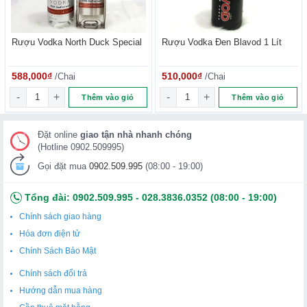
Rượu Vodka North Duck Special
Rượu Vodka Đen Blavod 1 Lít
588,000
₫
/Chai
510,000
₫
/Chai
Rượu Vodka North Duck Special số lượng
Rượu Vodka Đen Blavod 1 Lít 
Thêm vào giỏ
Thêm vào giỏ
Đặt online
giao tận nhà nhanh chóng
(Hotline 0902.509995)
Gọi đặt mua
0902.509.995
(08:00 - 19:00)
Tổng đài:
0902.509.995
-
028.3836.0352
(08:00 - 19:00)
Chính sách giao hàng
Xuất xứ từ Pháp:
Hóa đơn điện tử
Pháp không chỉ nổi tiếng với nền ẩm thực tuyệt vời mà còn
Chính Sách Bảo Mật
là nguồn gốc của nhiều loại rượu nổi tiếng trên thế giới.
Chính sách đổi trả
Rượu Vodka Denikoff được sản xuất và đóng chai tại các
Hướng dẫn mua hàng
nhà máy tại Pháp, nơi có một truyền thống lâu đời trong