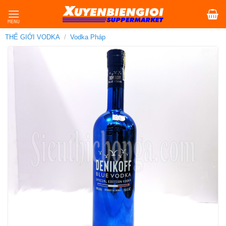
Skip
to
content
THẾ GIỚI VODKA
/
Vodka Pháp