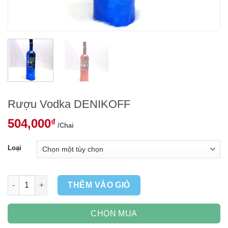
Rượu Vodka DENIKOFF
504,000
₫
/Chai
Loại
Rượu Vodka DENIKOFF số lượng
THÊM VÀO GIỎ
CHỌN MUA