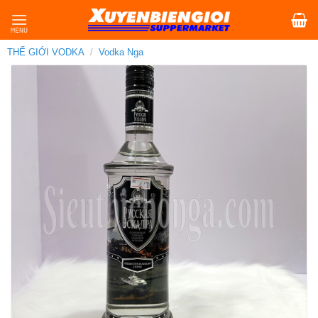
Skip
to
content
THẾ GIỚI VODKA
/
Vodka Nga