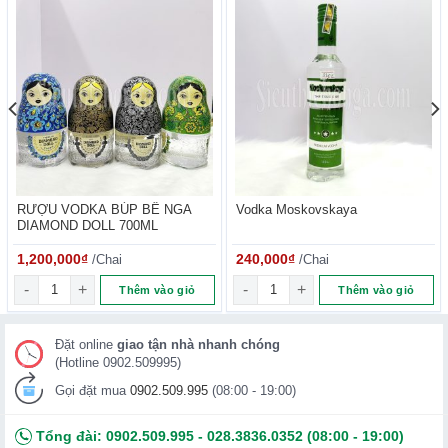
RƯỢU VODKA BÚP BÊ NGA
Vodka Moskovskaya
DIAMOND DOLL 700ML
1,200,000
₫
/Chai
240,000
₫
/Chai
nh) 750ml số lượng
RƯỢU VODKA BÚP BÊ NGA DIAMOND DOLL 700ML số lượng
Vodka Moskovskaya số lượng
Thêm vào giỏ
Thêm vào giỏ
Đặt online
giao tận nhà nhanh chóng
(Hotline 0902.509995)
Gọi đặt mua
0902.509.995
(08:00 - 19:00)
Tổng đài:
0902.509.995
-
028.3836.0352
(08:00 - 19:00)