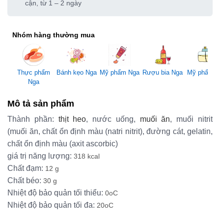
cận, từ 1 – 2 ngày
Nhóm hàng thường mua
Mỹ phẩm Nga
Thực phẩm
Bánh kẹo Nga
Rượu bia Nga
Mỹ phẩm 
Nga
Mô tả sản phẩm
Thành phần:
thịt heo
, nước uống,
muối ăn
, muối nitrit
(muối ăn, chất ổn định màu (natri nitrit), đường cát, gelatin,
chất ổn định màu (axit ascorbic)
giá trị năng lượng:
318 kcal
Chất đạm:
12 g
Chất béo:
30 g
Nhiệt độ bảo quản tối thiểu:
0oC
Nhiệt độ bảo quản tối đa:
20oC