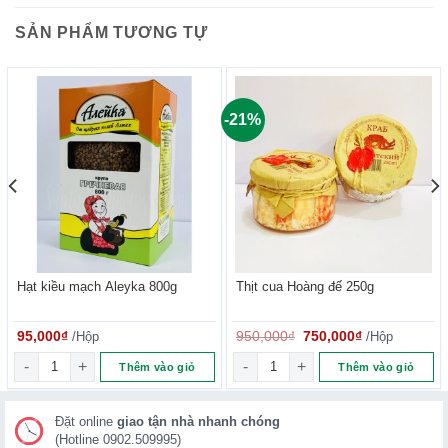
SẢN PHẨM TƯƠNG TỰ
-21%
Hạt kiều mạch Aleyka 800g
Thịt cua Hoàng đế 250g
Giá
Giá
95,000
₫
/Hộp
950,000
₫
750,000
₫
/Hộp
gốc
hiện
100G số lượng
Hạt kiều mạch Aleyka 800g số lượng
Thịt cua Hoàng đế 250g số lượ
là:
tại
Thêm vào giỏ
Thêm vào giỏ
950,000₫.
là:
750,000₫.
Đặt online
giao tận nhà nhanh chóng
(Hotline 0902.509995)