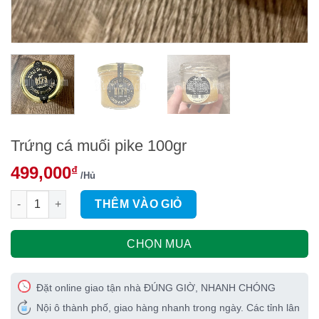
Trứng cá muối pike 100gr
499,000
₫
/Hủ
Trứng cá muối pike 100gr số lượng
THÊM VÀO GIỎ
CHỌN MUA
Đặt online giao tận nhà ĐÚNG GIỜ, NHANH CHÓNG
Nội ô thành phố, giao hàng nhanh trong ngày. Các tỉnh lân