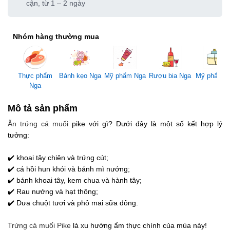
cận, từ 1 – 2 ngày
Nhóm hàng thường mua
Mỹ phẩm Nga
Thực phẩm
Bánh kẹo Nga
Rượu bia Nga
Mỹ phẩm 
Nga
Mô tả sản phẩm
Ăn trứng cá muối
pike với gì? Dưới đây là một số kết hợp lý
tưởng:
⠀
✔️ khoai tây chiên và trứng cút;
✔️ cá hồi hun khói và bánh mì nướng;
✔️ bánh khoai tây, kem chua và hành tây;
✔️ Rau nướng và hạt thông;
✔️ Dưa chuột tươi và phô mai sữa đông.
⠀
Trứng cá muối Pike
là xu hướng ẩm thực chính của mùa này!