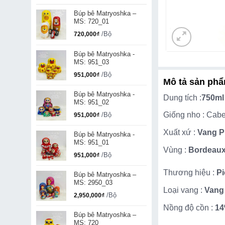
Búp bê Matryoshka –
MS: 720_01
/Bộ
720,000
₫
Búp bê Matryoshka -
MS: 951_03
/Bộ
951,000
₫
Mô tả sản ph
Búp bê Matryoshka -
Dung tích :
750ml
MS: 951_02
Giống nho : Cab
/Bộ
951,000
₫
Xuất xứ :
Vang 
Búp bê Matryoshka -
MS: 951_01
Vùng :
Bordeau
/Bộ
951,000
₫
Thương hiệu :
P
Búp bê Matryoshka –
MS: 2950_03
Loại vang :
Vang
/Bộ
2,950,000
₫
Nồng độ cồn :
1
Búp bê Matryoshka –
MS: 720