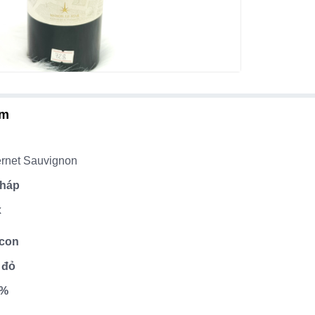
ẩm
ernet Sauvignon
Pháp
x
icon
 đỏ
4%