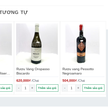
 TƯƠNG TỰ
Rượu Vang Oropasso
Rượu vang Pessotto
Riserva
Biscardo
Negroamaro
620,000
₫
504,000
₫
/Chai
/Chai
ibellina Miraggio Riserva Sicilia số lượng
Rượu Vang Oropasso Biscardo số lượng
Rượu vang Pessotto Negro
vào giỏ
Thêm vào giỏ
Thêm vào giỏ