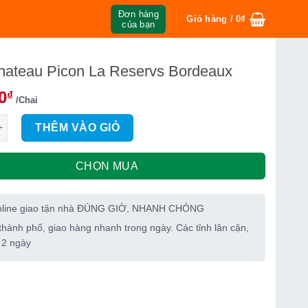
Đơn hàng
Giỏ hàng /
0
₫
của bạn
hateau Picon La Reservs Bordeaux
0
₫
/Chai
au Picon La Reservs Bordeaux số lượng
THÊM VÀO GIỎ
CHỌN MUA
nline giao tận nhà ĐÚNG GIỜ, NHANH CHÓNG
thành phố, giao hàng nhanh trong ngày. Các tỉnh lân cận,
 2 ngày