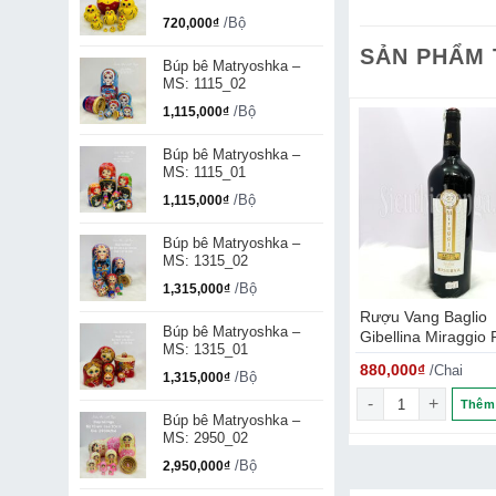
/Bộ
720,000
₫
SẢN PHẨM
Búp bê Matryoshka –
MS: 1115_02
/Bộ
1,115,000
₫
Búp bê Matryoshka –
MS: 1115_01
/Bộ
1,115,000
₫
Búp bê Matryoshka –
MS: 1315_02
/Bộ
1,315,000
₫
ASA BURTI
Rượu vang Pháp D de
Rượu Vang Baglio
Búp bê Matryoshka –
Dauzac
Gibellina Miraggio 
MS: 1315_01
Sicilia
₫
686,000
₫
880,000
₫
/Chai
/Chai
/Chai
/Bộ
1,315,000
₫
 IGT số lượng
Rượu vang Pháp D de Dauzac số lượng
Rượu Vang Baglio G
Thêm vào giỏ
Thêm 
Búp bê Matryoshka –
MS: 2950_02
/Bộ
2,950,000
₫