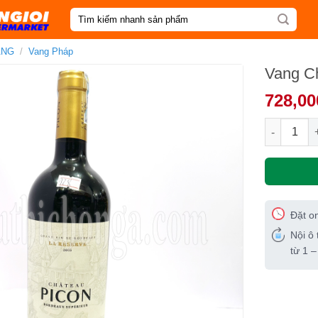
Tìm
kiếm:
ANG
/
Vang Pháp
Vang C
728,00
Vang Chate
Đặt o
Nội ô 
từ 1 –