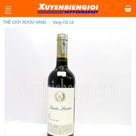
Skip
to
content
THẾ GIỚI RƯỢU VANG
/
Vang Chi Lê