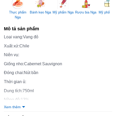
Mỹ phẩm Nga
Thực phẩm
Bánh kẹo Nga
Rượu bia Nga
Mỹ phẩm 
Nga
Mô tả sản phẩm
Loại vang:
Vang đỏ
Xuất xứ:
Chile
Niên vụ:
Giống nho:
Cabernet Sauvignon
Đóng chai:
Nút bần
Thời gian ủ:
Dung tích:
750ml
Nồng độ:
13%
Xem thêm
Thưởng thức: