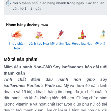
Nội ô thành phố, giao hàng nhanh trong ngày. Các tỉnh lân
cận, từ 1 – 2 ngày
Nhóm hàng thường mua
Mỹ phẩm Nga
Thực phẩm
Bánh kẹo Nga
Rượu bia Nga
Mỹ phẩm 
Nga
Mô tả sản phẩm
Mầm đậu nành Non-GMO Soy Isoflavones kéo dài tuổi
thanh xuân
Tinh chất Mầm đậu nành non gmo soy
isoflavones Puritan’s Pride
của Mỹ với hơn 40 năm kinh
doanh và 19 triệu khách hàng tin dùng, được chiết xuất từ
đậu nành tinh khiết, không biến đổi gen. Chúng chứa hàm
lượng vitamin e và hoạt chất isoflavon giúp phụ nữ có thể
duy trì tuổi thanh xuân, làm chậm quá trình lão hóa da, cải