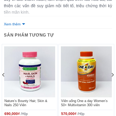
thiện các vấn đề suy giảm nội tiết tố, triệu chứng thời kỳ
tiền mãn kinh.
Xem thêm
SẢN PHẨM TƯƠNG TỰ
Mầm đậu nành estrogen Non-GMO Soy Isoflavones làm
chậm quá trình lão hóa, trẻ hóa làn da, lưu giữ nét quyến
Nature’s Bounty Hair, Skin &
Viên uống One a day Women’s
Nails 250 Viên
50+ Multivitamin 300 viên
rũ, hấp dẫn cho phái đẹp
Tác dụng của mầm đậu nành Puritan’s Pride
690,000
₫
/Hộp
570,000
₫
/Hộp