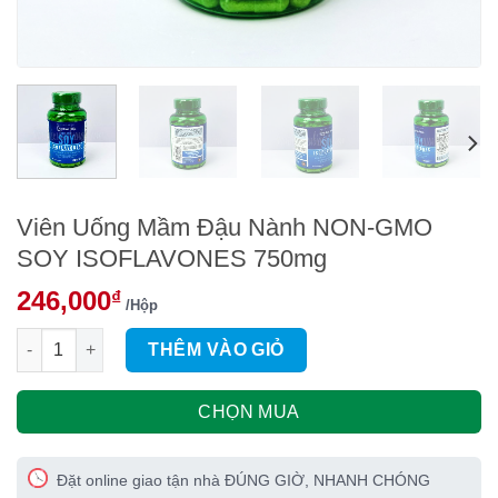
Viên Uống Mầm Đậu Nành NON-GMO
SOY ISOFLAVONES 750mg
246,000
₫
/Hộp
Viên Uống Mầm Đậu Nành NON-GMO SOY ISOFLAVONES 750mg
THÊM VÀO GIỎ
CHỌN MUA
Đặt online giao tận nhà ĐÚNG GIỜ, NHANH CHÓNG