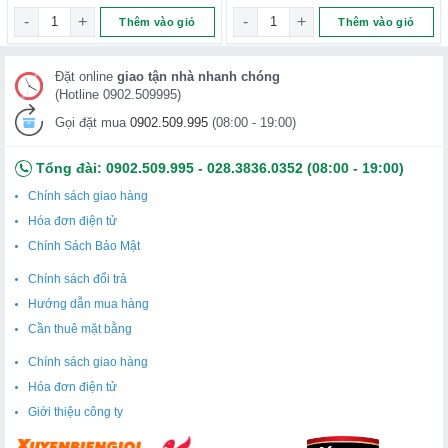
ON-GMO SOY ISOFLAVONES 750mg số lượng
KẸO DẺO LÀM ĐẸP DA MÓNG VÀ TÓC NATURE’S BOUNTY HAIR 
Viên Uống Bảo Vệ Mắt Tăng Cườ
Thêm vào giỏ
Thêm vào giỏ
Tăng cường và nuôi dưỡng gân, dây chằng,
Hướng dẫn sử dụng Youtheory Collagen Type 1 2 & 3:
Đặt online
giao tận nhà nhanh chóng
(Hotline 0902.509995)
Ngày uống 6 viên chia làm 2 lần – Mỗi lần 3 viên trước khi
ăn 30 phút.
Gọi đặt mua
0902.509.995
(08:00 - 19:00)
Để hấp thụ tốt hơn nên uống thêm nước hoặc nước trái
Tổng đài:
0902.509.995
-
028.3836.0352
(08:00 - 19:00)
cây.
Chính sách giao hàng
Để tối đa hóa sự hấp thụ và sử dụng, không nên thêm vào
Hóa đơn điện tử
sữa hoặc thức uống/bột protein khác sẽ làm giảm những
Chính Sách Bảo Mật
lợi ích của collagen. Có thể uống chung với các loại
Chính sách đổi trả
vitamin khác.
Hướng dẫn mua hàng
Cần thuê mặt bằng
Đối tượng sử dụng:
Viên uống collagen Youtheory type 1 2 & 3
là sản phẩm
Chính sách giao hàng
dành cho người trên 18 tuổi.
Hóa đơn điện tử
Giới thiệu công ty
Chống chỉ định với người đang mang thai, đang cho con
bú hoặc dị ứng với thành phần của sản phẩm. Hỏi ý kiến