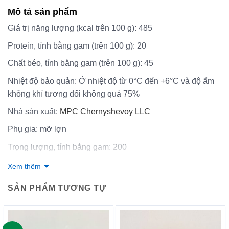
Mô tả sản phẩm
Giá trị năng lượng (kcal trên 100 g):
485
Protein, tính bằng gam (trên 100 g):
20
Chất béo, tính bằng gam (trên 100 g):
45
Nhiệt độ bảo quản:
Ở nhiệt độ từ 0°C đến +6°C và độ ẩm
không khí tương đối không quá 75%
Nhà sản xuất:
MPC Chernyshevoy LLC
Phụ gia:
mỡ lợn
Trọng lượng, tính bằng gam:
200
Nước xuất xứ:
Nga
Xem thêm
SẢN PHẨM TƯƠNG TỰ