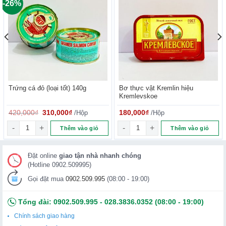
-26%
Trứng cá đỏ (loại tốt) 140g
Bơ thực vật Kremlin hiệu
Kremlevskoe
Giá
Giá
420,000
₫
310,000
₫
/Hộp
180,000
₫
/Hộp
gốc
hiện
ea Zamorskaya 200 g số lượng
Trứng cá đỏ (loại tốt) 140g số lượng
là:
tại
Bơ thực vật Kremlin hiệu Krem
Thêm vào giỏ
Thêm vào giỏ
420,000₫.
là:
310,000₫.
Đặt online
giao tận nhà nhanh chóng
(Hotline 0902.509995)
Gọi đặt mua
0902.509.995
(08:00 - 19:00)
Tổng đài:
0902.509.995
-
028.3836.0352
(08:00 - 19:00)
Chính sách giao hàng