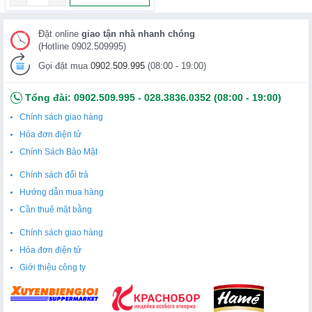
Protein, g:
13
Đặt online
giao tận nhà nhanh chóng
(Hotline 0902.509995)
Chất béo, g:
19
Gọi đặt mua
0902.509.995
(08:00 - 19:00)
Chiều rộng bao bì, cm:
15
Chiều cao đóng gói, cm:
3,5
Tổng đài:
0902.509.995
-
028.3836.0352
(08:00 - 19:00)
Chính sách giao hàng
Chiều dài gói hàng, cm:
15
Hóa đơn điện tử
Đặc điểm:
Với phô mai
Chính Sách Bảo Mật
Giá trị năng lượng, kcal/100 g:
225
Chính sách đổi trả
Nhiệt độ bảo quản khuyến nghị, C:
+2 đến +6
Hướng dẫn mua hàng
Cần thuê mặt bằng
Phương pháp chế biến:
luộc
Chính sách giao hàng
Hóa đơn điện tử
Giới thiệu công ty