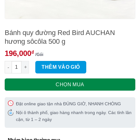
Bánh quy đường Red Bird AUCHAN
hương sôcôla 500 g
196,000
₫
/Gói
Bánh quy đường Red Bird AUCHAN hương sôcôla 500 g số lư
THÊM VÀO GIỎ
CHỌN MUA
Đặt online giao tận nhà ĐÚNG GIỜ, NHANH CHÓNG
Nội ô thành phố, giao hàng nhanh trong ngày. Các tỉnh lân
cận, từ 1 – 2 ngày
Nhóm hàng thường mua