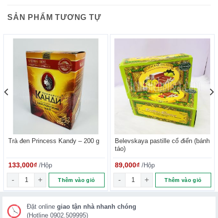
chất điều chỉnh độ chua – axit citric), bột ca cao, muối, chất
SẢN PHẨM TƯƠNG TỰ
nhũ hóa lecithin đậu nành, chất tạo xốp (natri bicarbonate,
amoni bicarbonate),
hương liệu “sô cô la
“.
Trà đen Princess Kandy – 200 g
Belevskaya pastille cổ điển (bánh
táo)
133,000
₫
/Hộp
89,000
₫
/Hộp
ng
Trà đen Princess Kandy - 200 g số lượng
Belevskaya pastille cổ điển (b
Thêm vào giỏ
Thêm vào giỏ
Đặt online
giao tận nhà nhanh chóng
(Hotline 0902.509995)