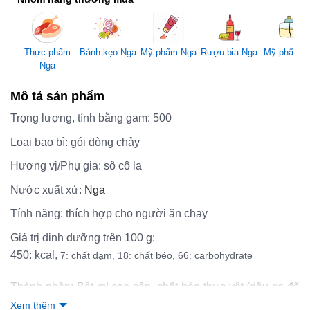
Mỹ phẩm Nga
Thực phẩm
Bánh kẹo Nga
Rượu bia Nga
Mỹ phẩm 
Nga
Mô tả sản phẩm
Trọng lượng, tính bằng gam:
500
Loại bao bì:
gói dòng chảy
Hương vị/Phụ gia:
sô cô la
Nước xuất xứ:
Nga
Tính năng:
thích hợp cho người ăn chay
Giá trị dinh dưỡng trên 100 g:
450:
kcal,
7: chất đạm,
18:
chất béo,
66:
carbohydrate
Thành phần: Bột mì cao cấp, chất béo thực vật (dầu cọ đã
tẩy trắng, khử mùi), đường, xi-rô nghịch chuyển (đường,
Xem thêm