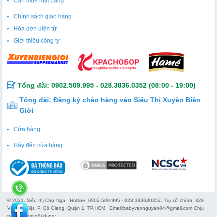
Cần thuê mặt bằng
Chính sách giao hàng
Hóa đơn điện tử
Giới thiệu công ty
Tổng đài:
0902.509.995
-
028.3836.0352
(08:00 - 19:00)
Tổng đài:
Đăng ký chào hàng vào Siêu Thị Xuyên Biên
Giới
Cửa hàng
Hãy đến cửa hàng
© 2021. Siêu thị Chợ Nga. Hotline: 0902.509.995 - 028.383630352. Trụ sở chính: 328
Võ Văn Kiệt, P. Cô Giang. Quận 1, TP.HCM. Email:babyvannguyen84@gmail.com Chịu
trách nhiệm nội dung: