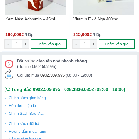
Bột tẩy trắng răng FITO của Nga giúp loại bỏ mảng bám,
bảo vệ men răng, làm trắng răng hiệu quả đồng thời ngăn
Kem Nám Achromin – 45ml
Vitamin E đỏ Nga 400mg
ngừa nha chu, cho hơi thở thơm mát và khôi phục độ trắng
của răng.
180,000
₫
/Hộp
315,000
₫
/Hộp
Bột trắng răng Fito Nga làm răng trắng tự nhiên.
số lượng
Kem Nám Achromin - 45ml số lượng
Vitamin E đỏ Nga 400mg số lư
Thêm vào giỏ
Thêm vào giỏ
Răng trở lại độ trắng hoàn hảo nhờ bột trắng răng Nga.
Sản phẩm bột trắng răng được chỉ định trong các trường
Đặt online
giao tận nhà nhanh chóng
hợp suy giảm chất lượng men răng, răng ố vàng, xỉn màu
(Hotline 0902.509995)
do hóa chất hay do tuổi tác
Gọi đặt mua
0902.509.995
(08:00 - 19:00)
Tổng đài:
0902.509.995
-
028.3836.0352
(08:00 - 19:00)
Chính sách giao hàng
Hóa đơn điện tử
Chính Sách Bảo Mật
Chính sách đổi trả
Hướng dẫn mua hàng