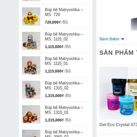
Búp bê Matryoshka –
MS: 720
/Bộ
720,000
₫
Búp bê Matryoshka –
Xem thêm
MS: 1115_02
/Bộ
1,115,000
₫
SẢN PHẨM
Búp bê Matryoshka –
MS: 1115_01
/Bộ
1,115,000
₫
Búp bê Matryoshka –
MS: 1315_02
/Bộ
1,315,000
₫
Búp bê Matryoshka –
MS: 1315_01
/Bộ
1,315,000
₫
cho nam Irish
Khăn tẩy trang Hydrating
Gel Eco Crystal 47
iginal
25 tờ
Búp bê Matryoshka –
MS: 2950_02