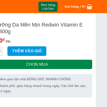
Đơn hàng
Giỏ hàng /
0
₫
của bạn
ỡng Da Mền Mịn Redwin Vitamin E
300g
0
₫
/Hủ
 Da Mền Mịn Redwin Vitamin E Cream 300g số lượng
THÊM VÀO GIỎ
CHỌN MUA
nline giao tận nhà ĐÚNG GIỜ, NHANH CHÓNG
thành phố, giao hàng nhanh trong ngày. Các tỉnh lân cận,
 2 ngày