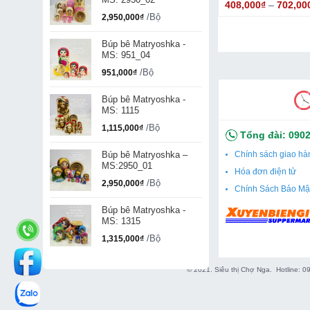
₫
168,000
₫
408,000
₫
–
702,00
/Chai
/Gói
/Bộ
2,950,000
₫
rocco 100ml số lượng
cho nam Irish Spring Original số lượng
Khăn tẩy trang Hydrating 25 tờ số lượng
Thêm vào giỏ
Thêm vào giỏ
Búp bê Matryoshka -
MS: 951_04
– Thành phần
R
/Bộ
951,000
₫
(EPO) tạo mùi t
lão hóa.
Búp bê Matryoshka -
MS: 1115
/Bộ
1,115,000
₫
Tổng đài:
0902
Búp bê Matryoshka –
Chính sách giao hà
MS:2950_01
Hóa đơn điện tử
/Bộ
2,950,000
₫
Chính Sách Bảo Mậ
Búp bê Matryoshka -
MS: 1315
/Bộ
1,315,000
₫
© 2021. Siêu thị Chợ Nga. Hotline: 