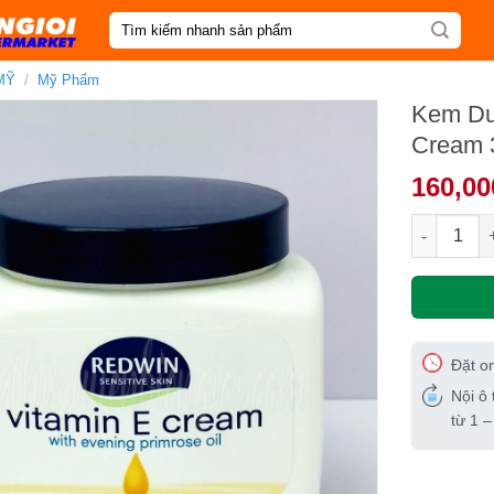
Tìm
kiếm:
MỸ
/
Mỹ Phẩm
Kem Dư
Cream 
160,00
Kem Dưỡng
Đặt o
Nội ô 
từ 1 –