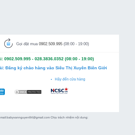
1500mg số lượng
Gọi đặt mua
0902.509.995
(08:00 - 19:00)
i:
0902.509.995
-
028.3836.0352
(08:00 - 19:00)
ài:
Đăng ký chào hàng vào Siêu Thị Xuyên Biên Giới
Hãy đến cửa hàng
 Email:babyvannguyen84@gmail.com Chịu trách nhiệm nội dung: