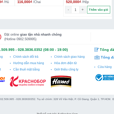
0
₫
116,000
₫
520,000
₫
/Hủ
/Chai
/Hộp
Kirkland Glucosamine hcl 
Thêm vào giỏ
edwin Vitamin E
chính của kem chiết xuất hoa anh đào
hơm nhẹ, cải thiện sự thô ráp, nứt nẻ do ảnh hưởng của sự
Đặt online
giao tận nhà nhanh chóng
(Hotline 0902.509995)
.509.995
-
028.3836.0352
(08:00 - 19:00)
Tổng đà
ng
Chính sách đổi trả
Chính sách giao hàng
Tổng đ
Hướng dẫn mua hàng
Hóa đơn điện tử
Cửa hàng
t
Cần thuê mặt bằng
Giới thiệu công ty
0902.509.995 - 028.383630352. Trụ sở chính: 328 Võ Văn Kiệt, P. Cô Giang. Quận 1, TP.HCM.
Thiết kế web bởi: SaiGonApp.Com