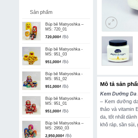
Sản phẩm
Búp bê Matryoshka –
MS: 720_01
/Bộ
720,000
₫
Búp bê Matryoshka -
MS: 951_03
/Bộ
951,000
₫
Búp bê Matryoshka -
MS: 951_02
Mô tả sản ph
/Bộ
951,000
₫
Kem Dưỡng Da M
Búp bê Matryoshka -
– Kem dưỡng d
MS: 951_01
thảo và vitamin 
/Bộ
951,000
₫
da, tốt nhất dà
Búp bê Matryoshka –
khô ráp, sần sùi
MS: 2950_03
/Bộ
2,950,000
₫