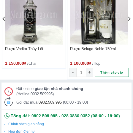
Rượu Vodka Thủy Lôi
Rượu Beluga Noble 750ml
1,150,000
₫
/Chai
1,100,000
₫
/Hộp
ator 500ml số lượng
Rượu Beluga Noble 750ml số l
Thêm vào giỏ
Đặt online
giao tận nhà nhanh chóng
(Hotline 0902.509995)
Gọi đặt mua
0902.509.995
(08:00 - 19:00)
Tổng đài:
0902.509.995
-
028.3836.0352
(08:00 - 19:00)
Chính sách giao hàng
Hóa đơn điện tử