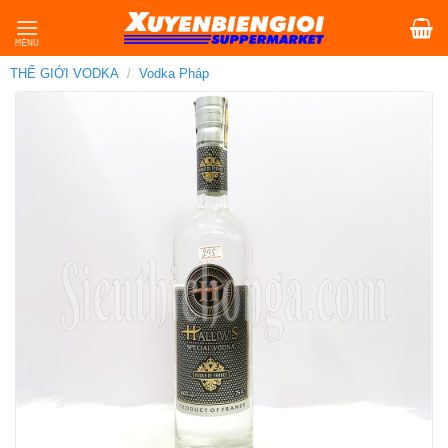
Skip
to
content
THẾ GIỚI VODKA
/
Vodka Pháp