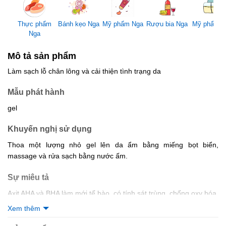
Mỹ phẩm Nga
Thực phẩm
Bánh kẹo Nga
Rượu bia Nga
Mỹ phẩm 
Nga
Mô tả sản phẩm
Làm sạch lỗ chân lông và cải thiện tình trạng da
Mẫu phát hành
gel
Khuyến nghị sử dụng
Thoa một lượng nhỏ gel lên da ẩm bằng miếng bọt biển,
massage và rửa sạch bằng nước ấm.
Sự miêu tả
Axit AHA và BHA làm mới tế bào, có tính sát trùng, chống oxy hóa,
làm sạch lỗ chân lông và cải thiện tình trạng da.
Tinh dầu bạc hà
Xem thêm
hoang dã là một chất khử trùng tự nhiên tuyệt vời; nó bảo vệ da