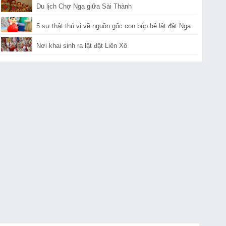
Du lịch Chợ Nga giữa Sài Thành
5 sự thật thú vị về nguồn gốc con búp bê lật đật Nga
Nơi khai sinh ra lật đật Liên Xô