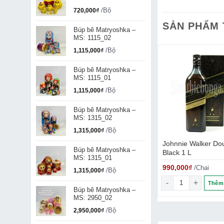
/Bộ
720,000
₫
SẢN PHẨM
Búp bê Matryoshka –
MS: 1115_02
/Bộ
1,115,000
₫
Búp bê Matryoshka –
MS: 1115_01
/Bộ
1,115,000
₫
Búp bê Matryoshka –
MS: 1315_02
/Bộ
1,315,000
₫
lker & Son XR19
Macallan Rare Cask 2020
Johnnie Walker Do
Búp bê Matryoshka –
Release 70cl, 43%
Black 1 L
MS: 1315_01
00
₫
12,500,000
₫
990,000
₫
/Chai
/Chai
/Chai
/Bộ
1,315,000
₫
ố lượng
lker & Son XR19 số lượng
Macallan Rare Cask 2020 Release 70cl, 43% s
Johnnie Walker Do
Thêm vào giỏ
Thêm vào giỏ
Thêm 
Búp bê Matryoshka –
MS: 2950_02
/Bộ
2,950,000
₫