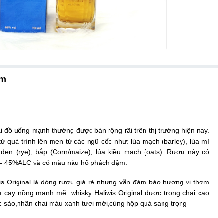
ẩm
l
i đồ uống mạnh thường được bán rộng rãi trên thị trường hiện nay.
ừ quá trình lên men từ các ngũ cốc như: lúa mạch (barley), lúa mì
 đen (rye), bắp (Corn/maize), lúa kiều mạch (oats). Rượu này có
 – 45%ALC và có màu nâu hổ phách đậm.
is Original là dòng rượu giá rẻ nhưng vẫn đảm bảo hương vị thơm
u cay nồng mạnh mẽ. whisky Haliwis Original được trong chai cao
c sảo,nhãn chai màu xanh tươi mới,cùng hộp quà sang trọng