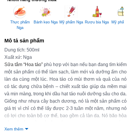
Mỹ phẩm Nga
Thực phẩm
Bánh kẹo Nga
Rượu bia Nga
Mỹ phẩm 
Nga
Mô tả sản phẩm
Dung tích: 500ml
Xuất xứ: Nga
Sữa tắm “Hoa táo”
phù hợp với bạn nếu bạn đang tìm kiếm
một sản phẩm có thể làm sạch, làm mới và dưỡng ẩm cho
làn da cùng một lúc. Hoa táo có mùi thơm và quả của nó
có tác dụng chữa bệnh – chiết xuất táo giúp da mềm mại
và mịn màng, trong khi dầu hạt táo nuôi dưỡng sâu cho da.
Giống như nhựa cây bạch dương, nó là một sản phẩm có
giá trị vì chỉ có thể lấy được 2-3 tuần một năm, nhưng nó
có lợi cho toàn bộ cơ thể, bao gồm cả làn da. Nó bão hòa
các tế bào với độ ẩm và vitamin mang lại sự sống.
Xem thêm
Hydrolate của bạc hà và St. John’s wort được thiết kế để